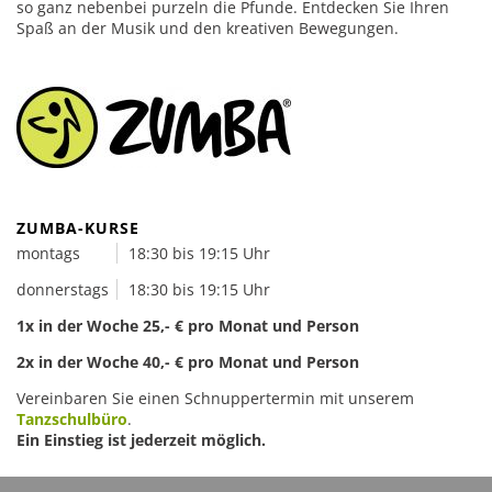
Salsa
so ganz nebenbei purzeln die Pfunde. Entdecken Sie Ihren
Spaß an der Musik und den kreativen Bewegungen.
Rock’n’Roll & Boogie
Tango Argentino
Kindertanzen
Hiphop
Modern Line Dance
Zumba
ZUMBA-KURSE
montags
18:30 bis 19:15 Uhr
Events & Angebote
donnerstags
18:30 bis 19:15 Uhr
Events
1x in der Woche 25,- € pro Monat und Person
Kindergeburtstag
2x in der Woche 40,- € pro Monat und Person
Vereinbaren Sie einen Schnuppertermin mit unserem
Tanzschulbüro
.
Gutscheine
Ein Einstieg ist jederzeit möglich.
Kontakt