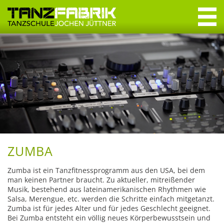
Navigation
überspringen
Navigation
überspringen
Willkommen
Tanzkurse
Erwachsene
Jugendliche
Crashkurse
ZUMBA
Privatstunden
Zumba ist ein Tanzfitnessprogramm aus den USA, bei dem
man keinen Partner braucht. Zu aktueller, mitreißender
Musik, bestehend aus lateinamerikanischen Rhythmen wie
Specials & Workshops
Salsa, Merengue, etc. werden die Schritte einfach mitgetanzt.
Zumba ist für jedes Alter und für jedes Geschlecht geeignet.
Discofox
Bei Zumba entsteht ein völlig neues Körperbewusstsein und