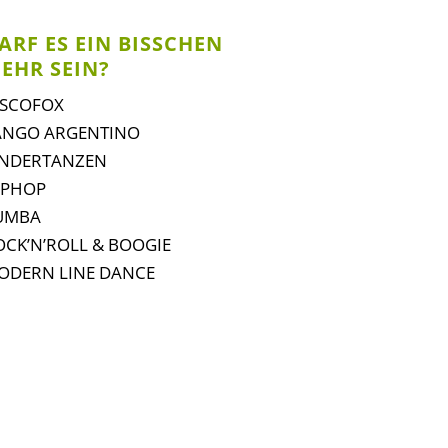
ARF ES EIN BISSCHEN
EHR SEIN?
vigation
ISCOFOX
erspringen
ANGO ARGENTINO
INDERTANZEN
IPHOP
UMBA
OCK’N’ROLL & BOOGIE
ODERN LINE DANCE