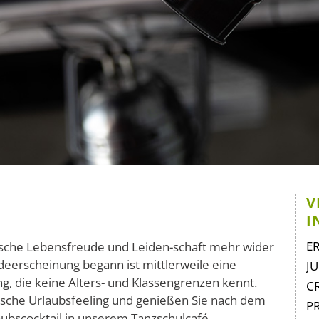
V
I
Na
E
bische Lebensfreude und Leiden
-
schaft mehr wider
üb
odeerscheinung begann ist mittlerweile eine
J
ng,
die keine Alters- und Klassengrenzen kennt.
C
bische Urlaubsfeeling und genießen Sie nach dem
P
bscocktail in unserem Tanzschulcafé.