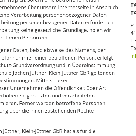
T
ernehmens über unsere Internetseite in Anspruch
T
eine Verarbeitung personenbezogener Daten
rarbeitung personenbezogener Daten erforderlich
P
rbeitung keine gesetzliche Grundlage, holen wir
4
troffenen Person ein.
Te
Te
ener Daten, beispielsweise des Namens, der
in
Telefonnummer einer betroffenen Person, erfolgt
nschutz-Grundverordnung und in Übereinstimmung
chule Jochen Jüttner, Klein-Jüttner GbR geltenden
bestimmungen. Mittels dieser
er Unternehmen die Öffentlichkeit über Art,
rhobenen, genutzten und verarbeiteten
mieren. Ferner werden betroffene Personen
rung über die ihnen zustehenden Rechte
Jüttner, Klein-Jüttner GbR hat als für die