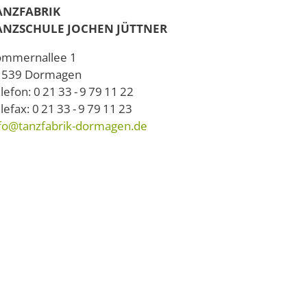
ANZFABRIK
ANZSCHULE JOCHEN JÜTTNER
ommernallee 1
1539 Dormagen
lefon: 0 21 33 - 9 79 11 22
lefax: 0 21 33 - 9 79 11 23
fo@tanzfabrik-dormagen.de