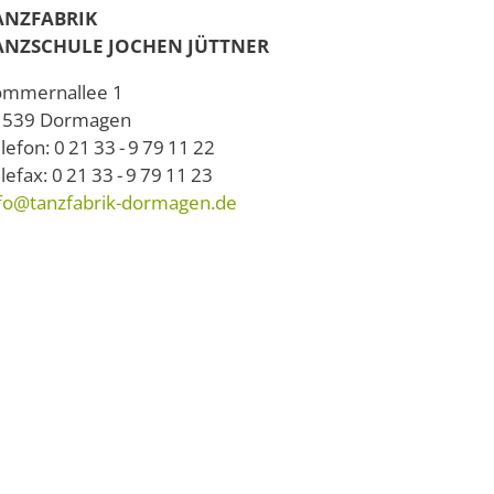
ANZFABRIK
ANZSCHULE JOCHEN JÜTTNER
ommernallee 1
1539 Dormagen
lefon: 0 21 33 - 9 79 11 22
lefax: 0 21 33 - 9 79 11 23
fo@tanzfabrik-dormagen.de