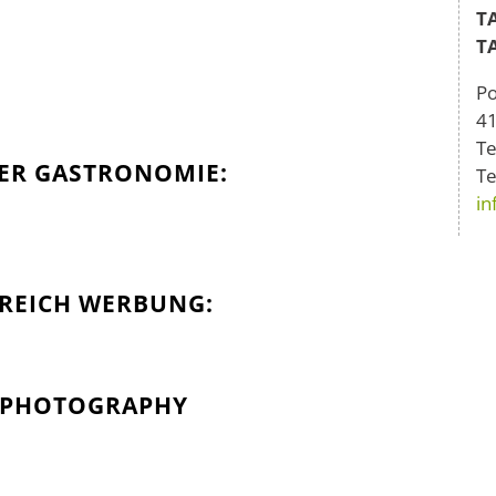
T
T
P
4
Te
DER GASTRONOMIE:
Te
in
EREICH WERBUNG:
 PHOTOGRAPHY