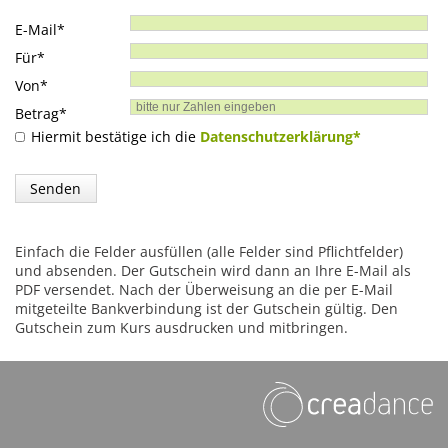
Salsa
Pflichtfeld
E-Mail
*
Rock’n’Roll & Boogie
Pflichtfeld
Für
*
Tango Argentino
Pflichtfeld
Von
*
Kindertanzen
Pflichtfeld
Betrag
*
Hiphop
Hiermit bestätige ich die
Datenschutzerklärung*
Modern Line Dance
Zumba
Einfach die Felder ausfüllen (alle Felder sind Pflichtfelder)
Events & Angebote
und absenden. Der Gutschein wird dann an Ihre E-Mail als
PDF versendet. Nach der Überweisung an die per E-Mail
Events
mitgeteilte Bankverbindung ist der Gutschein gültig. Den
Kindergeburtstag
Gutschein zum Kurs ausdrucken und mitbringen.
Gutscheine
Kontakt