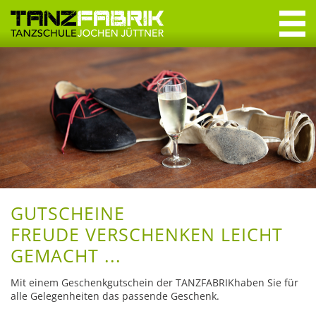
Navigation
überspringen
Navigation
überspringen
Willkommen
Tanzkurse
Erwachsene
Jugendliche
Crashkurse
GUTSCHEINE
FREUDE VERSCHENKEN LEICHT
Privatstunden
GEMACHT ...
Specials & Workshops
Mit einem Geschenkgutschein der TANZFABRIK
haben Sie für
Discofox
alle Gelegenheiten das passende Geschenk.