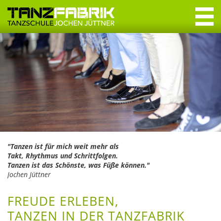
Navigation
überspringen
Navigation
überspringen
Willkommen
Tanzkurse
Erwachsene
Jugendliche
Crashkurse
"Tanzen ist für mich weit mehr als
Takt, Rhythmus und Schrittfolgen.
Privatstunden
Tanzen ist das Schönste, was Füße können."
Jochen Jüttner
Specials & Workshops
FREUDE ERLEBEN,
Discofox
TANZEN IN DER TANZFABRIK