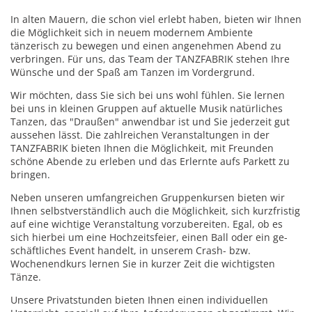
Salsa
In alten Mauern, die schon viel erlebt haben, bieten wir Ihnen
Rock’n’Roll & Boogie
die Möglichkeit sich in neuem modernem Ambiente
tänzerisch zu bewegen und einen angenehmen Abend zu
Tango Argentino
verbringen. Für uns, das Team der TANZ­FABRIK stehen Ihre
Kindertanzen
Wünsche und der Spaß am Tanzen im Vordergrund.
Hiphop
Wir möchten, dass Sie sich bei uns wohl fühlen. Sie lernen
bei uns in kleinen Grup­pen auf aktuelle Musik natürliches
Modern Line Dance
Tanzen, das "Draußen" anwendbar ist und Sie jeder­zeit gut
aussehen lässt. Die zahlreichen Veranstaltungen in der
Zumba
TANZFABRIK bieten Ihnen die Möglichkeit, mit Freunden
schöne Abende zu erleben und das Erlernte aufs Parkett zu
bringen.
Events & Angebote
Neben unseren umfangreichen Gruppen­kursen bieten wir
Events
Ihnen selbst­verständ­lich auch die Möglichkeit, sich kurzfristig
auf eine wichtige Veranstaltung vorzubereiten. Egal, ob es
Kindergeburtstag
sich hierbei um eine Hochzeits­feier, einen Ball oder ein ge­
schäft­liches Event handelt, in unserem Crash- bzw.
Wochenendkurs lernen Sie in kurzer Zeit die wichtigsten
Gutscheine
Tänze.
Unsere Privatstunden bieten Ihnen einen individuellen
Kontakt